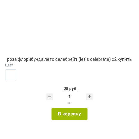
роза флорибунда лeтc сeлeбpeйт (let`s celebrate) с2 купить
Цвет
25 руб.
шт
В корзину