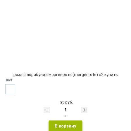
роза флорибунда моргенроте (morgenrote) с2 купить
Цвет
25 руб.
шт
В корзину