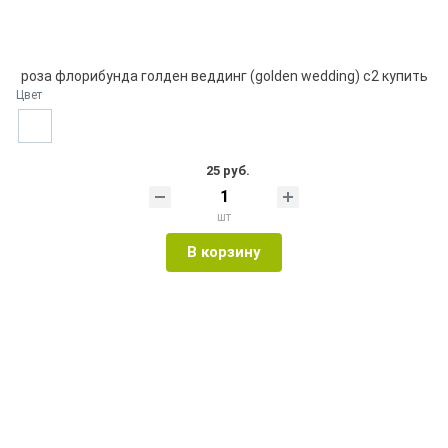
роза флорибунда голден веддинг (golden wedding) с2 купить
Цвет
25 руб.
шт
В корзину