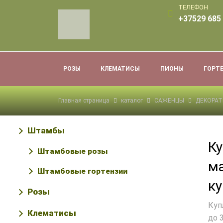
ТЕЛЕФОН
+37529 685 
РОЗЫ
КЛЕМАТИСЫ
ПИОНЫ
ГОРТ
Главная страница
каталог
САЖЕНЦЫ
ДЕКОРАТ
Штамбы
Ку
Штамбовые розы
м
Штамбовые гортензии
ку
Розы
Куп
Клематисы
до 