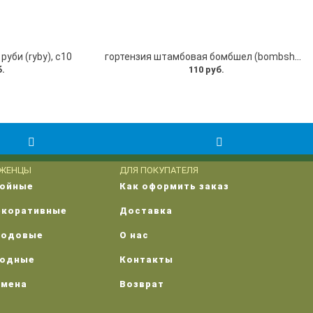
уби (ryby), с10
гортензия штамбовая бомбшел (bombshell) ,c10
б.
110 руб.
ЖЕНЦЫ
ДЛЯ ПОКУПАТЕЛЯ
войные
Как оформить заказ
екоративные
Доставка
лодовые
О нас
годные
Контакты
емена
Возврат