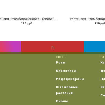
гортензия штамбовая анабель (anabel), c10
гортензия штамбовая р
110 руб.
110 ру
ЦВЕТЫ
СА
Розы
Х
Клематисы
Д
Рододендроны
П
Штамбовые
Я
растения
С
Пионы