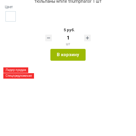
тюльпаны white triumphator 1 шт
Цвет
5 руб.
шт
В корзину
Лидер продаж
Спецпредложение