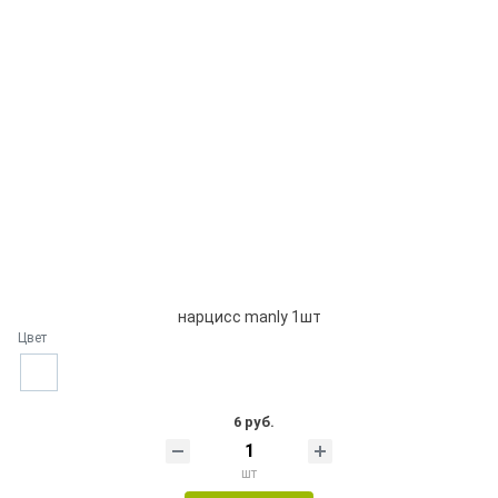
нарцисс manly 1шт
Цвет
6 руб.
шт