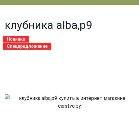
клубника аlba,р9
Новинка
Спецпредложение