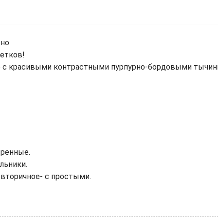
но.
ветков!
ие с красивыми контрастными пурпурно-бордовыми тычи
тренные.
льники.
 вторичное- с простыми.